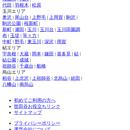
代田
|
羽根木
|
松原
玉川エリア
奥沢
|
尾山台
|
上野毛
|
上用賀
|
駒沢
|
駒沢公園
|
桜新町
|
新町
|
瀬田
|
玉川
|
玉川台
|
玉川田園調
布
|
玉堤
|
等々力
|
中町
|
野毛
|
東玉川
|
深沢
|
用賀
砧エリア
宇奈根
|
大蔵
|
岡本
|
鎌田
|
喜多見
|
砧
|
砧公園
|
成城
|
祖師谷
|
千歳台
|
船橋
烏山エリア
粕谷
|
上北沢
|
上祖師谷
|
北烏山
|
給田
|
八幡山
|
南烏山
初めてご利用の方へ
世田谷お役立ちリンク
サイトマップ
プライバシーポリシー
運営会社について