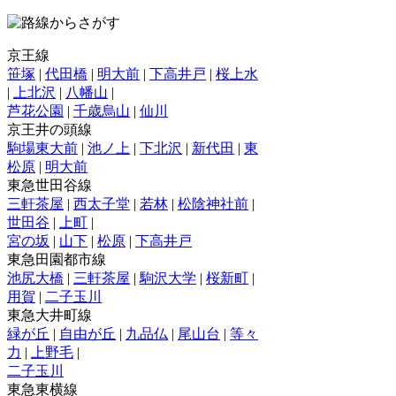
京王線
笹塚
|
代田橋
|
明大前
|
下高井戸
|
桜上水
|
上北沢
|
八幡山
|
芦花公園
|
千歳烏山
|
仙川
京王井の頭線
駒場東大前
|
池ノ上
|
下北沢
|
新代田
|
東
松原
|
明大前
東急世田谷線
三軒茶屋
|
西太子堂
|
若林
|
松陰神社前
|
世田谷
|
上町
|
宮の坂
|
山下
|
松原
|
下高井戸
東急田園都市線
池尻大橋
|
三軒茶屋
|
駒沢大学
|
桜新町
|
用賀
|
二子玉川
東急大井町線
緑が丘
|
自由が丘
|
九品仏
|
尾山台
|
等々
力
|
上野毛
|
二子玉川
東急東横線