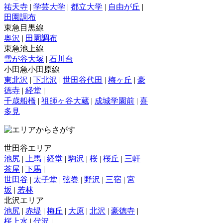
祐天寺
|
学芸大学
|
都立大学
|
自由が丘
|
田園調布
東急目黒線
奥沢
|
田園調布
東急池上線
雪が谷大塚
|
石川台
小田急小田原線
東北沢
|
下北沢
|
世田谷代田
|
梅ヶ丘
|
豪
徳寺
|
経堂
|
千歳船橋
|
祖師ヶ谷大蔵
|
成城学園前
|
喜
多見
世田谷エリア
池尻
|
上馬
|
経堂
|
駒沢
|
桜
|
桜丘
|
三軒
茶屋
|
下馬
|
世田谷
|
太子堂
|
弦巻
|
野沢
|
三宿
|
宮
坂
|
若林
北沢エリア
池尻
|
赤堤
|
梅丘
|
大原
|
北沢
|
豪徳寺
|
桜上水
|
代沢
|