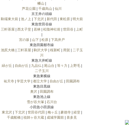
幡山
|
芦花公園
|
千歳烏山
|
仙川
京王井の頭線
駒場東大前
|
池ノ上
|
下北沢
|
新代田
|
東松原
|
明大前
東急世田谷線
三軒茶屋
|
西太子堂
|
若林
|
松陰神社前
|
世田谷
|
上町
|
宮の坂
|
山下
|
松原
|
下高井戸
東急田園都市線
池尻大橋
|
三軒茶屋
|
駒沢大学
|
桜新町
|
用賀
|
二子玉
川
東急大井町線
緑が丘
|
自由が丘
|
九品仏
|
尾山台
|
等々力
|
上野毛
|
二子玉川
東急東横線
祐天寺
|
学芸大学
|
都立大学
|
自由が丘
|
田園調布
東急目黒線
奥沢
|
田園調布
東急池上線
雪が谷大塚
|
石川台
小田急小田原線
東北沢
|
下北沢
|
世田谷代田
|
梅ヶ丘
|
豪徳寺
|
経堂
|
千歳船橋
|
祖師ヶ谷大蔵
|
成城学園前
|
喜多見