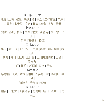
世田谷エリア
池尻
|
上馬
|
経堂
|
駒沢
|
桜
|
桜丘
|
三軒茶屋
|
下馬
|
世田谷
|
太子堂
|
弦巻
|
野沢
|
三宿
|
宮坂
|
若林
北沢エリア
池尻
|
赤堤
|
梅丘
|
大原
|
北沢
|
豪徳寺
|
桜上水
|
代
沢
|
代田
|
羽根木
|
松原
玉川エリア
奥沢
|
尾山台
|
上野毛
|
上用賀
|
駒沢
|
駒沢公園
|
桜
新町
|
新町
|
瀬田
|
玉川
|
玉川台
|
玉川田園調布
|
玉堤
|
等々力
|
中町
|
野毛
|
東玉川
|
深沢
|
用賀
砧エリア
宇奈根
|
大蔵
|
岡本
|
鎌田
|
喜多見
|
砧
|
砧公園
|
成
城
|
祖師谷
|
千歳台
|
船橋
烏山エリア
粕谷
|
上北沢
|
上祖師谷
|
北烏山
|
給田
|
八幡山
|
南
烏山
初
世