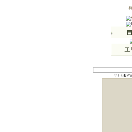
初
ヤナセBMW P