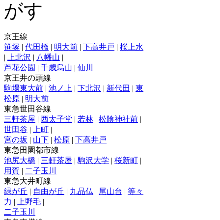
京王線
笹塚
|
代田橋
|
明大前
|
下高井戸
|
桜上水
|
上北沢
|
八幡山
|
芦花公園
|
千歳烏山
|
仙川
京王井の頭線
駒場東大前
|
池ノ上
|
下北沢
|
新代田
|
東
松原
|
明大前
東急世田谷線
三軒茶屋
|
西太子堂
|
若林
|
松陰神社前
|
世田谷
|
上町
|
宮の坂
|
山下
|
松原
|
下高井戸
東急田園都市線
池尻大橋
|
三軒茶屋
|
駒沢大学
|
桜新町
|
用賀
|
二子玉川
東急大井町線
緑が丘
|
自由が丘
|
九品仏
|
尾山台
|
等々
力
|
上野毛
|
二子玉川