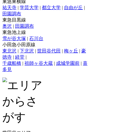
東急東横線
祐天寺
|
学芸大学
|
都立大学
|
自由が丘
|
田園調布
東急目黒線
奥沢
|
田園調布
東急池上線
雪が谷大塚
|
石川台
小田急小田原線
東北沢
|
下北沢
|
世田谷代田
|
梅ヶ丘
|
豪
徳寺
|
経堂
|
千歳船橋
|
祖師ヶ谷大蔵
|
成城学園前
|
喜
多見