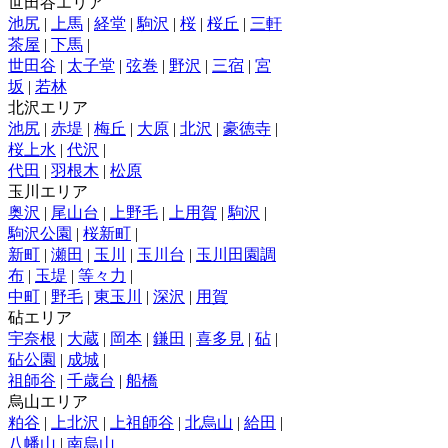
世田谷エリア
池尻
|
上馬
|
経堂
|
駒沢
|
桜
|
桜丘
|
三軒
茶屋
|
下馬
|
世田谷
|
太子堂
|
弦巻
|
野沢
|
三宿
|
宮
坂
|
若林
北沢エリア
池尻
|
赤堤
|
梅丘
|
大原
|
北沢
|
豪徳寺
|
桜上水
|
代沢
|
代田
|
羽根木
|
松原
玉川エリア
奥沢
|
尾山台
|
上野毛
|
上用賀
|
駒沢
|
駒沢公園
|
桜新町
|
新町
|
瀬田
|
玉川
|
玉川台
|
玉川田園調
布
|
玉堤
|
等々力
|
中町
|
野毛
|
東玉川
|
深沢
|
用賀
砧エリア
宇奈根
|
大蔵
|
岡本
|
鎌田
|
喜多見
|
砧
|
砧公園
|
成城
|
祖師谷
|
千歳台
|
船橋
烏山エリア
粕谷
|
上北沢
|
上祖師谷
|
北烏山
|
給田
|
八幡山
|
南烏山