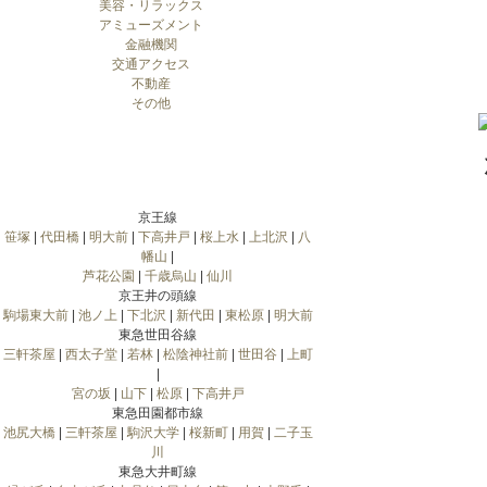
美容・リラックス
アミューズメント
金融機関
交通アクセス
不動産
その他
京王線
笹塚
|
代田橋
|
明大前
|
下高井戸
|
桜上水
|
上北沢
|
八
幡山
|
芦花公園
|
千歳烏山
|
仙川
京王井の頭線
駒場東大前
|
池ノ上
|
下北沢
|
新代田
|
東松原
|
明大前
東急世田谷線
三軒茶屋
|
西太子堂
|
若林
|
松陰神社前
|
世田谷
|
上町
|
宮の坂
|
山下
|
松原
|
下高井戸
東急田園都市線
池尻大橋
|
三軒茶屋
|
駒沢大学
|
桜新町
|
用賀
|
二子玉
川
東急大井町線