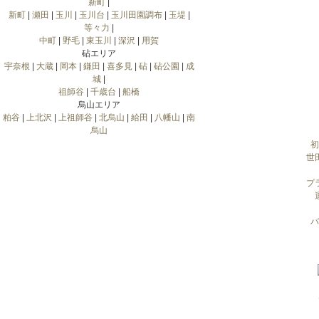
新町
|
新町
|
瀬田
|
玉川
|
玉川台
|
玉川田園調布
|
玉堤
|
等々力
|
中町
|
野毛
|
東玉川
|
深沢
|
用賀
砧エリア
宇奈根
|
大蔵
|
岡本
|
鎌田
|
喜多見
|
砧
|
砧公園
|
成
城
|
祖師谷
|
千歳台
|
船橋
烏山エリア
粕谷
|
上北沢
|
上祖師谷
|
北烏山
|
給田
|
八幡山
|
南
烏山
初
世
プ
バ