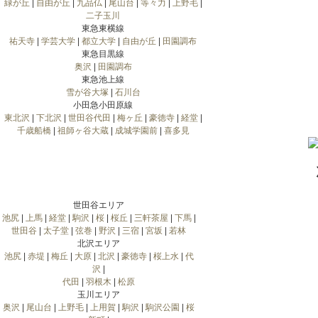
緑が丘
|
自由が丘
|
九品仏
|
尾山台
|
等々力
|
上野毛
|
二子玉川
東急東横線
祐天寺
|
学芸大学
|
都立大学
|
自由が丘
|
田園調布
東急目黒線
奥沢
|
田園調布
東急池上線
雪が谷大塚
|
石川台
小田急小田原線
東北沢
|
下北沢
|
世田谷代田
|
梅ヶ丘
|
豪徳寺
|
経堂
|
千歳船橋
|
祖師ヶ谷大蔵
|
成城学園前
|
喜多見
世田谷エリア
池尻
|
上馬
|
経堂
|
駒沢
|
桜
|
桜丘
|
三軒茶屋
|
下馬
|
世田谷
|
太子堂
|
弦巻
|
野沢
|
三宿
|
宮坂
|
若林
北沢エリア
池尻
|
赤堤
|
梅丘
|
大原
|
北沢
|
豪徳寺
|
桜上水
|
代
沢
|
代田
|
羽根木
|
松原
玉川エリア
奥沢
|
尾山台
|
上野毛
|
上用賀
|
駒沢
|
駒沢公園
|
桜