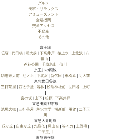
グルメ
美容・リラックス
アミューズメント
金融機関
交通アクセス
不動産
その他
京王線
笹塚
|
代田橋
|
明大前
|
下高井戸
|
桜上水
|
上北沢
|
八
幡山
|
芦花公園
|
千歳烏山
|
仙川
京王井の頭線
駒場東大前
|
池ノ上
|
下北沢
|
新代田
|
東松原
|
明大前
東急世田谷線
三軒茶屋
|
西太子堂
|
若林
|
松陰神社前
|
世田谷
|
上町
|
宮の坂
|
山下
|
松原
|
下高井戸
東急田園都市線
池尻大橋
|
三軒茶屋
|
駒沢大学
|
桜新町
|
用賀
|
二子玉
川
東急大井町線
緑が丘
|
自由が丘
|
九品仏
|
尾山台
|
等々力
|
上野毛
|
二子玉川
東急東横線