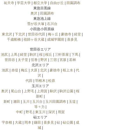
祐天寺
|
学芸大学
|
都立大学
|
自由が丘
|
田園調布
東急目黒線
奥沢
|
田園調布
東急池上線
雪が谷大塚
|
石川台
小田急小田原線
東北沢
|
下北沢
|
世田谷代田
|
梅ヶ丘
|
豪徳寺
|
経堂
|
千歳船橋
|
祖師ヶ谷大蔵
|
成城学園前
|
喜多見
世田谷エリア
池尻
|
上馬
|
経堂
|
駒沢
|
桜
|
桜丘
|
三軒茶屋
|
下馬
|
世田谷
|
太子堂
|
弦巻
|
野沢
|
三宿
|
宮坂
|
若林
北沢エリア
池尻
|
赤堤
|
梅丘
|
大原
|
北沢
|
豪徳寺
|
桜上水
|
代
沢
|
代田
|
羽根木
|
松原
玉川エリア
奥沢
|
尾山台
|
上野毛
|
上用賀
|
駒沢
|
駒沢公園
|
桜
新町
|
新町
|
瀬田
|
玉川
|
玉川台
|
玉川田園調布
|
玉堤
|
等々力
|
中町
|
野毛
|
東玉川
|
深沢
|
用賀
砧エリア
宇奈根
|
大蔵
|
岡本
|
鎌田
|
喜多見
|
砧
|
砧公園
|
成
城
|