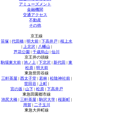
アミューズメント
金融機関
交通アクセス
不動産
その他
京王線
笹塚
|
代田橋
|
明大前
|
下高井戸
|
桜上水
|
上北沢
|
八幡山
|
芦花公園
|
千歳烏山
|
仙川
京王井の頭線
駒場東大前
|
池ノ上
|
下北沢
|
新代田
|
東
松原
|
明大前
東急世田谷線
三軒茶屋
|
西太子堂
|
若林
|
松陰神社前
|
世田谷
|
上町
|
宮の坂
|
山下
|
松原
|
下高井戸
東急田園都市線
池尻大橋
|
三軒茶屋
|
駒沢大学
|
桜新町
|
用賀
|
二子玉川
東急大井町線