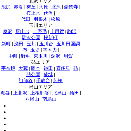
北沢エリア
池尻
|
赤堤
|
梅丘
|
大原
|
北沢
|
豪徳寺
|
桜上水
|
代沢
|
代田
|
羽根木
|
松原
玉川エリア
奥沢
|
尾山台
|
上野毛
|
上用賀
|
駒沢
|
駒沢公園
|
桜新町
|
新町
|
瀬田
|
玉川
|
玉川台
|
玉川田園調
布
|
玉堤
|
等々力
|
中町
|
野毛
|
東玉川
|
深沢
|
用賀
砧エリア
宇奈根
|
大蔵
|
岡本
|
鎌田
|
喜多見
|
砧
|
砧公園
|
成城
|
祖師谷
|
千歳台
|
船橋
烏山エリア
粕谷
|
上北沢
|
上祖師谷
|
北烏山
|
給田
|
八幡山
|
南烏山