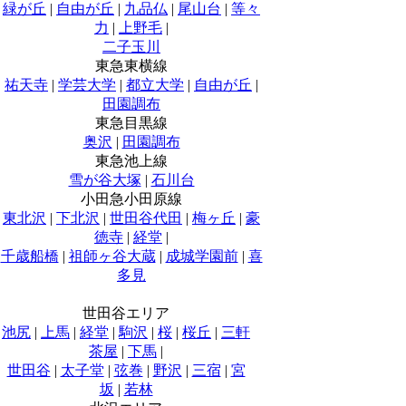
緑が丘
|
自由が丘
|
九品仏
|
尾山台
|
等々
力
|
上野毛
|
二子玉川
東急東横線
祐天寺
|
学芸大学
|
都立大学
|
自由が丘
|
田園調布
東急目黒線
奥沢
|
田園調布
東急池上線
雪が谷大塚
|
石川台
小田急小田原線
東北沢
|
下北沢
|
世田谷代田
|
梅ヶ丘
|
豪
徳寺
|
経堂
|
千歳船橋
|
祖師ヶ谷大蔵
|
成城学園前
|
喜
多見
世田谷エリア
池尻
|
上馬
|
経堂
|
駒沢
|
桜
|
桜丘
|
三軒
茶屋
|
下馬
|
世田谷
|
太子堂
|
弦巻
|
野沢
|
三宿
|
宮
坂
|
若林