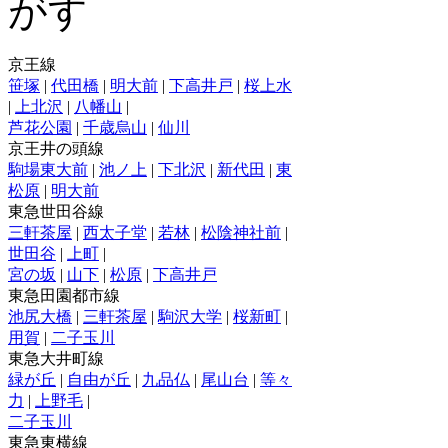
京王線
笹塚
|
代田橋
|
明大前
|
下高井戸
|
桜上水
|
上北沢
|
八幡山
|
芦花公園
|
千歳烏山
|
仙川
京王井の頭線
駒場東大前
|
池ノ上
|
下北沢
|
新代田
|
東
松原
|
明大前
東急世田谷線
三軒茶屋
|
西太子堂
|
若林
|
松陰神社前
|
世田谷
|
上町
|
宮の坂
|
山下
|
松原
|
下高井戸
東急田園都市線
池尻大橋
|
三軒茶屋
|
駒沢大学
|
桜新町
|
用賀
|
二子玉川
東急大井町線
緑が丘
|
自由が丘
|
九品仏
|
尾山台
|
等々
力
|
上野毛
|
二子玉川
東急東横線