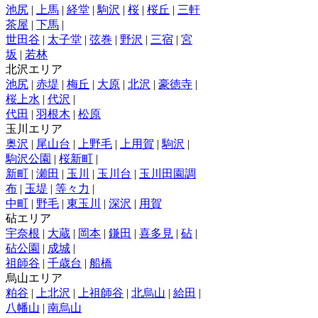
池尻
|
上馬
|
経堂
|
駒沢
|
桜
|
桜丘
|
三軒
茶屋
|
下馬
|
世田谷
|
太子堂
|
弦巻
|
野沢
|
三宿
|
宮
坂
|
若林
北沢エリア
池尻
|
赤堤
|
梅丘
|
大原
|
北沢
|
豪徳寺
|
桜上水
|
代沢
|
代田
|
羽根木
|
松原
玉川エリア
奥沢
|
尾山台
|
上野毛
|
上用賀
|
駒沢
|
駒沢公園
|
桜新町
|
新町
|
瀬田
|
玉川
|
玉川台
|
玉川田園調
布
|
玉堤
|
等々力
|
中町
|
野毛
|
東玉川
|
深沢
|
用賀
砧エリア
宇奈根
|
大蔵
|
岡本
|
鎌田
|
喜多見
|
砧
|
砧公園
|
成城
|
祖師谷
|
千歳台
|
船橋
烏山エリア
粕谷
|
上北沢
|
上祖師谷
|
北烏山
|
給田
|
八幡山
|
南烏山