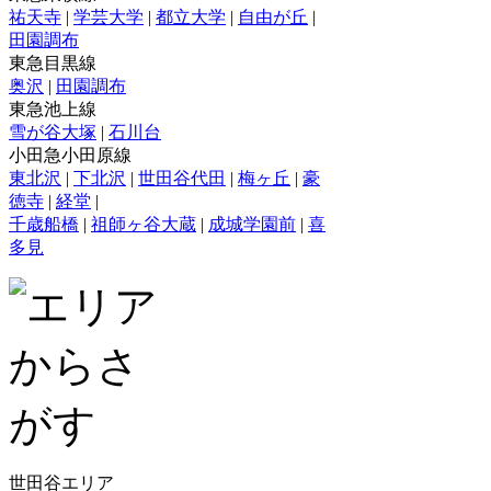
祐天寺
|
学芸大学
|
都立大学
|
自由が丘
|
田園調布
東急目黒線
奥沢
|
田園調布
東急池上線
雪が谷大塚
|
石川台
小田急小田原線
東北沢
|
下北沢
|
世田谷代田
|
梅ヶ丘
|
豪
徳寺
|
経堂
|
千歳船橋
|
祖師ヶ谷大蔵
|
成城学園前
|
喜
多見
世田谷エリア