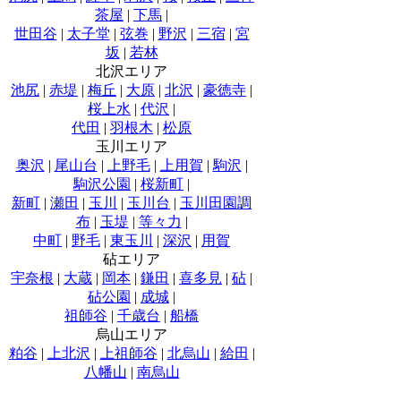
茶屋
|
下馬
|
世田谷
|
太子堂
|
弦巻
|
野沢
|
三宿
|
宮
坂
|
若林
北沢エリア
池尻
|
赤堤
|
梅丘
|
大原
|
北沢
|
豪徳寺
|
桜上水
|
代沢
|
代田
|
羽根木
|
松原
玉川エリア
奥沢
|
尾山台
|
上野毛
|
上用賀
|
駒沢
|
駒沢公園
|
桜新町
|
新町
|
瀬田
|
玉川
|
玉川台
|
玉川田園調
布
|
玉堤
|
等々力
|
中町
|
野毛
|
東玉川
|
深沢
|
用賀
砧エリア
宇奈根
|
大蔵
|
岡本
|
鎌田
|
喜多見
|
砧
|
砧公園
|
成城
|
祖師谷
|
千歳台
|
船橋
烏山エリア
粕谷
|
上北沢
|
上祖師谷
|
北烏山
|
給田
|
八幡山
|
南烏山