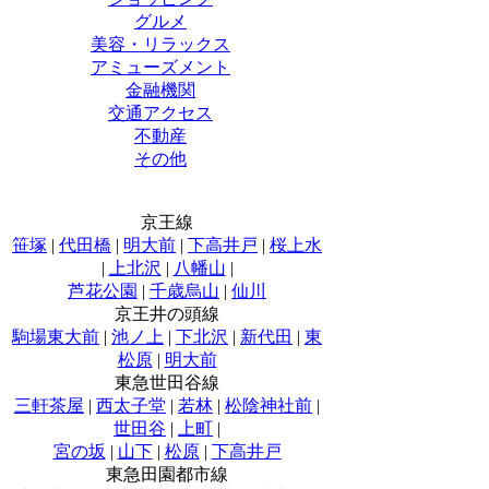
グルメ
美容・リラックス
アミューズメント
金融機関
交通アクセス
不動産
その他
京王線
笹塚
|
代田橋
|
明大前
|
下高井戸
|
桜上水
|
上北沢
|
八幡山
|
芦花公園
|
千歳烏山
|
仙川
京王井の頭線
駒場東大前
|
池ノ上
|
下北沢
|
新代田
|
東
松原
|
明大前
東急世田谷線
三軒茶屋
|
西太子堂
|
若林
|
松陰神社前
|
世田谷
|
上町
|
宮の坂
|
山下
|
松原
|
下高井戸
東急田園都市線