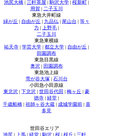
池尻大橋
|
三軒茶屋
|
駒沢大学
|
桜新町
|
用賀
|
二子玉川
東急大井町線
緑が丘
|
自由が丘
|
九品仏
|
尾山台
|
等々
力
|
上野毛
|
二子玉川
東急東横線
祐天寺
|
学芸大学
|
都立大学
|
自由が丘
|
田園調布
東急目黒線
奥沢
|
田園調布
東急池上線
雪が谷大塚
|
石川台
小田急小田原線
東北沢
|
下北沢
|
世田谷代田
|
梅ヶ丘
|
豪
徳寺
|
経堂
|
千歳船橋
|
祖師ヶ谷大蔵
|
成城学園前
|
喜
多見
世田谷エリア
池尻
|
上馬
|
経堂
|
駒沢
|
桜
|
桜丘
|
三軒