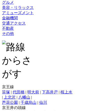
グルメ
美容・リラックス
アミューズメント
金融機関
交通アクセス
不動産
その他
京王線
笹塚
|
代田橋
|
明大前
|
下高井戸
|
桜上水
|
上北沢
|
八幡山
|
芦花公園
|
千歳烏山
|
仙川
京王井の頭線