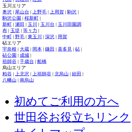
玉川エリア
奥沢
|
尾山台
|
上野毛
|
上用賀
|
駒沢
|
駒沢公園
|
桜新町
|
新町
|
瀬田
|
玉川
|
玉川台
|
玉川田園調
布
|
玉堤
|
等々力
|
中町
|
野毛
|
東玉川
|
深沢
|
用賀
砧エリア
宇奈根
|
大蔵
|
岡本
|
鎌田
|
喜多見
|
砧
|
砧公園
|
成城
|
祖師谷
|
千歳台
|
船橋
烏山エリア
粕谷
|
上北沢
|
上祖師谷
|
北烏山
|
給田
|
八幡山
|
南烏山
初めてご利用の方へ
世田谷お役立ちリンク