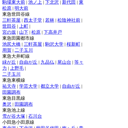
駒場東大前
|
池ノ上
|
下北沢
|
新代田
|
東
松原
|
明大前
東急世田谷線
三軒茶屋
|
西太子堂
|
若林
|
松陰神社前
|
世田谷
|
上町
|
宮の坂
|
山下
|
松原
|
下高井戸
東急田園都市線
池尻大橋
|
三軒茶屋
|
駒沢大学
|
桜新町
|
用賀
|
二子玉川
東急大井町線
緑が丘
|
自由が丘
|
九品仏
|
尾山台
|
等々
力
|
上野毛
|
二子玉川
東急東横線
祐天寺
|
学芸大学
|
都立大学
|
自由が丘
|
田園調布
東急目黒線
奥沢
|
田園調布
東急池上線
雪が谷大塚
|
石川台
小田急小田原線