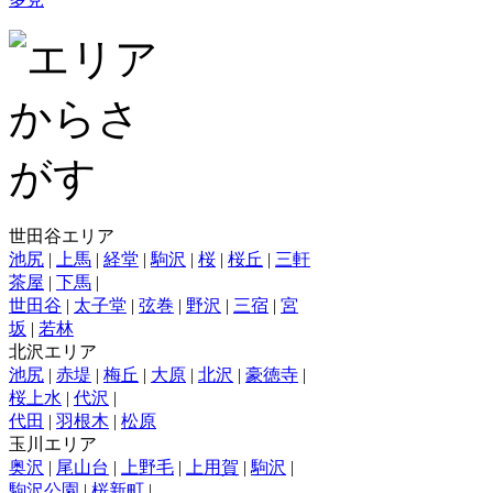
世田谷エリア
池尻
|
上馬
|
経堂
|
駒沢
|
桜
|
桜丘
|
三軒
茶屋
|
下馬
|
世田谷
|
太子堂
|
弦巻
|
野沢
|
三宿
|
宮
坂
|
若林
北沢エリア
池尻
|
赤堤
|
梅丘
|
大原
|
北沢
|
豪徳寺
|
桜上水
|
代沢
|
代田
|
羽根木
|
松原
玉川エリア
奥沢
|
尾山台
|
上野毛
|
上用賀
|
駒沢
|
駒沢公園
|
桜新町
|