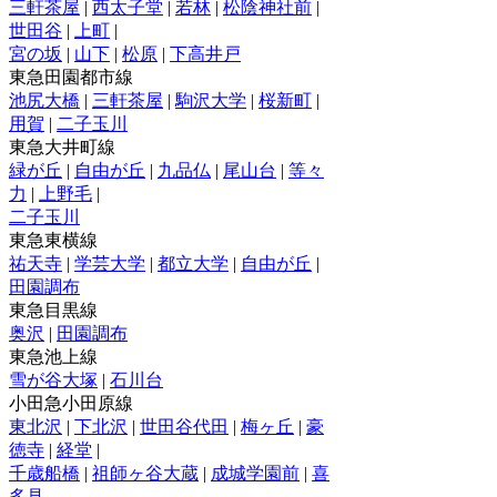
三軒茶屋
|
西太子堂
|
若林
|
松陰神社前
|
世田谷
|
上町
|
宮の坂
|
山下
|
松原
|
下高井戸
東急田園都市線
池尻大橋
|
三軒茶屋
|
駒沢大学
|
桜新町
|
用賀
|
二子玉川
東急大井町線
緑が丘
|
自由が丘
|
九品仏
|
尾山台
|
等々
力
|
上野毛
|
二子玉川
東急東横線
祐天寺
|
学芸大学
|
都立大学
|
自由が丘
|
田園調布
東急目黒線
奥沢
|
田園調布
東急池上線
雪が谷大塚
|
石川台
小田急小田原線
東北沢
|
下北沢
|
世田谷代田
|
梅ヶ丘
|
豪
徳寺
|
経堂
|
千歳船橋
|
祖師ヶ谷大蔵
|
成城学園前
|
喜
多見