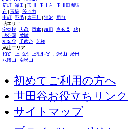
新町
|
瀬田
|
玉川
|
玉川台
|
玉川田園調
布
|
玉堤
|
等々力
|
中町
|
野毛
|
東玉川
|
深沢
|
用賀
砧エリア
宇奈根
|
大蔵
|
岡本
|
鎌田
|
喜多見
|
砧
|
砧公園
|
成城
|
祖師谷
|
千歳台
|
船橋
烏山エリア
粕谷
|
上北沢
|
上祖師谷
|
北烏山
|
給田
|
八幡山
|
南烏山
初めてご利用の方へ
世田谷お役立ちリンク
サイトマップ