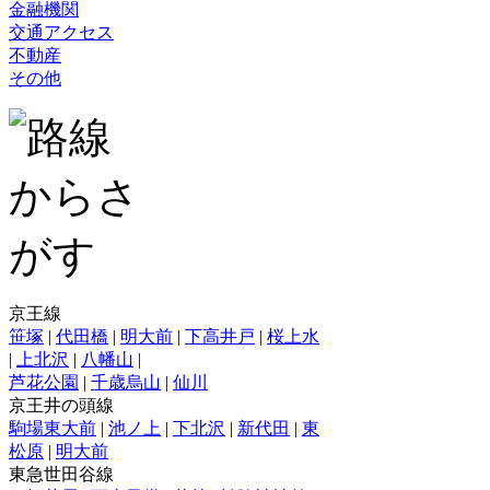
金融機関
交通アクセス
不動産
その他
京王線
笹塚
|
代田橋
|
明大前
|
下高井戸
|
桜上水
|
上北沢
|
八幡山
|
芦花公園
|
千歳烏山
|
仙川
京王井の頭線
駒場東大前
|
池ノ上
|
下北沢
|
新代田
|
東
松原
|
明大前
東急世田谷線