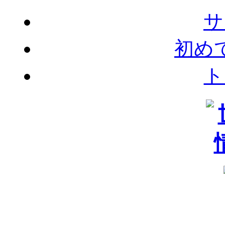
サ
初め
ト