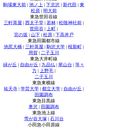
駒場東大前
|
池ノ上
|
下北沢
|
新代田
|
東
松原
|
明大前
東急世田谷線
三軒茶屋
|
西太子堂
|
若林
|
松陰神社前
|
世田谷
|
上町
|
宮の坂
|
山下
|
松原
|
下高井戸
東急田園都市線
池尻大橋
|
三軒茶屋
|
駒沢大学
|
桜新町
|
用賀
|
二子玉川
東急大井町線
緑が丘
|
自由が丘
|
九品仏
|
尾山台
|
等々
力
|
上野毛
|
二子玉川
東急東横線
祐天寺
|
学芸大学
|
都立大学
|
自由が丘
|
田園調布
東急目黒線
奥沢
|
田園調布
東急池上線
雪が谷大塚
|
石川台
小田急小田原線