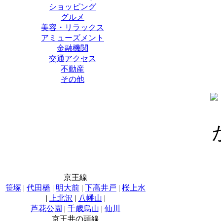
ショッピング
グルメ
美容・リラックス
アミューズメント
金融機関
交通アクセス
不動産
その他
京王線
笹塚
|
代田橋
|
明大前
|
下高井戸
|
桜上水
|
上北沢
|
八幡山
|
芦花公園
|
千歳烏山
|
仙川
京王井の頭線