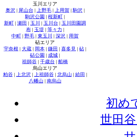
玉川エリア
奥沢
|
尾山台
|
上野毛
|
上用賀
|
駒沢
|
駒沢公園
|
桜新町
|
新町
|
瀬田
|
玉川
|
玉川台
|
玉川田園調
布
|
玉堤
|
等々力
|
中町
|
野毛
|
東玉川
|
深沢
|
用賀
砧エリア
宇奈根
|
大蔵
|
岡本
|
鎌田
|
喜多見
|
砧
|
砧公園
|
成城
|
祖師谷
|
千歳台
|
船橋
烏山エリア
粕谷
|
上北沢
|
上祖師谷
|
北烏山
|
給田
|
八幡山
|
南烏山
初め
世田谷
サ