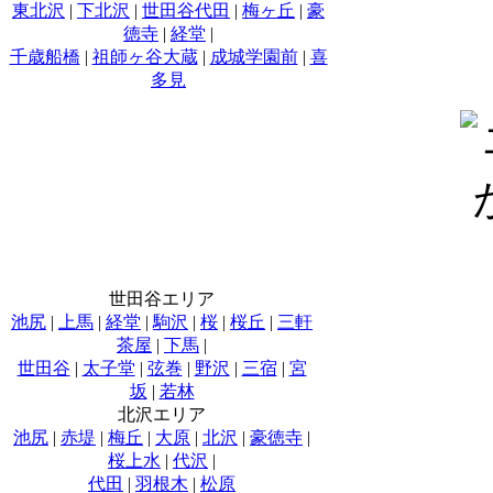
東北沢
|
下北沢
|
世田谷代田
|
梅ヶ丘
|
豪
徳寺
|
経堂
|
千歳船橋
|
祖師ヶ谷大蔵
|
成城学園前
|
喜
多見
世田谷エリア
池尻
|
上馬
|
経堂
|
駒沢
|
桜
|
桜丘
|
三軒
茶屋
|
下馬
|
世田谷
|
太子堂
|
弦巻
|
野沢
|
三宿
|
宮
坂
|
若林
北沢エリア
池尻
|
赤堤
|
梅丘
|
大原
|
北沢
|
豪徳寺
|
桜上水
|
代沢
|
代田
|
羽根木
|
松原