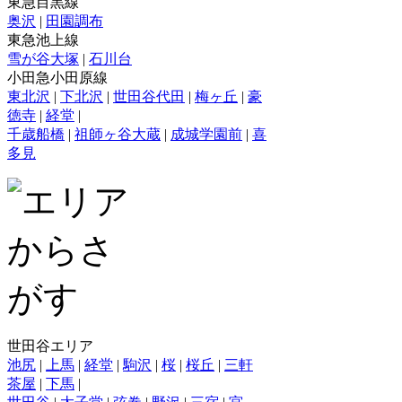
東急目黒線
奥沢
|
田園調布
東急池上線
雪が谷大塚
|
石川台
小田急小田原線
東北沢
|
下北沢
|
世田谷代田
|
梅ヶ丘
|
豪
徳寺
|
経堂
|
千歳船橋
|
祖師ヶ谷大蔵
|
成城学園前
|
喜
多見
世田谷エリア
池尻
|
上馬
|
経堂
|
駒沢
|
桜
|
桜丘
|
三軒
茶屋
|
下馬
|