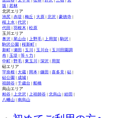
世田谷
|
太子堂
|
弦巻
|
野沢
|
三宿
|
宮
坂
|
若林
北沢エリア
池尻
|
赤堤
|
梅丘
|
大原
|
北沢
|
豪徳寺
|
桜上水
|
代沢
|
代田
|
羽根木
|
松原
玉川エリア
奥沢
|
尾山台
|
上野毛
|
上用賀
|
駒沢
|
駒沢公園
|
桜新町
|
新町
|
瀬田
|
玉川
|
玉川台
|
玉川田園調
布
|
玉堤
|
等々力
|
中町
|
野毛
|
東玉川
|
深沢
|
用賀
砧エリア
宇奈根
|
大蔵
|
岡本
|
鎌田
|
喜多見
|
砧
|
砧公園
|
成城
|
祖師谷
|
千歳台
|
船橋
烏山エリア
粕谷
|
上北沢
|
上祖師谷
|
北烏山
|
給田
|
八幡山
|
南烏山