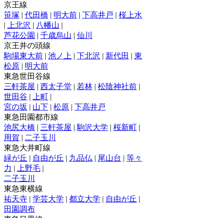
京王線
笹塚
|
代田橋
|
明大前
|
下高井戸
|
桜上水
|
上北沢
|
八幡山
|
芦花公園
|
千歳烏山
|
仙川
京王井の頭線
駒場東大前
|
池ノ上
|
下北沢
|
新代田
|
東
松原
|
明大前
東急世田谷線
三軒茶屋
|
西太子堂
|
若林
|
松陰神社前
|
世田谷
|
上町
|
宮の坂
|
山下
|
松原
|
下高井戸
東急田園都市線
池尻大橋
|
三軒茶屋
|
駒沢大学
|
桜新町
|
用賀
|
二子玉川
東急大井町線
緑が丘
|
自由が丘
|
九品仏
|
尾山台
|
等々
力
|
上野毛
|
二子玉川
東急東横線
祐天寺
|
学芸大学
|
都立大学
|
自由が丘
|
田園調布