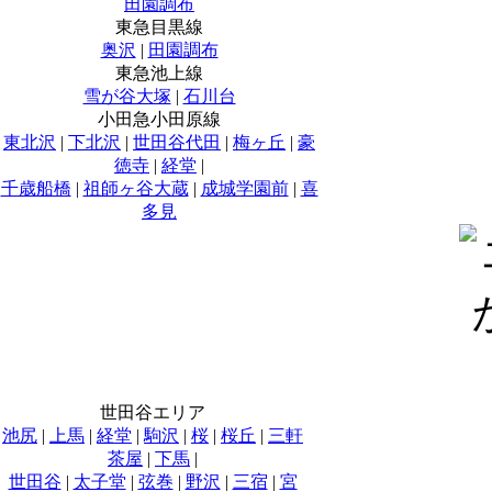
田園調布
東急目黒線
奥沢
|
田園調布
東急池上線
雪が谷大塚
|
石川台
小田急小田原線
東北沢
|
下北沢
|
世田谷代田
|
梅ヶ丘
|
豪
徳寺
|
経堂
|
千歳船橋
|
祖師ヶ谷大蔵
|
成城学園前
|
喜
多見
世田谷エリア
池尻
|
上馬
|
経堂
|
駒沢
|
桜
|
桜丘
|
三軒
茶屋
|
下馬
|
世田谷
|
太子堂
|
弦巻
|
野沢
|
三宿
|
宮