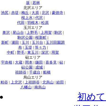
坂
|
若林
北沢エリア
池尻
|
赤堤
|
梅丘
|
大原
|
北沢
|
豪徳寺
|
桜上水
|
代沢
|
代田
|
羽根木
|
松原
玉川エリア
奥沢
|
尾山台
|
上野毛
|
上用賀
|
駒沢
|
駒沢公園
|
桜新町
|
新町
|
瀬田
|
玉川
|
玉川台
|
玉川田園調
布
|
玉堤
|
等々力
|
中町
|
野毛
|
東玉川
|
深沢
|
用賀
砧エリア
宇奈根
|
大蔵
|
岡本
|
鎌田
|
喜多見
|
砧
|
砧公園
|
成城
|
祖師谷
|
千歳台
|
船橋
烏山エリア
粕谷
|
上北沢
|
上祖師谷
|
北烏山
|
給田
|
八幡山
|
南烏山
初めて