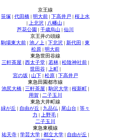
京王線
笹塚
|
代田橋
|
明大前
|
下高井戸
|
桜上水
|
上北沢
|
八幡山
|
芦花公園
|
千歳烏山
|
仙川
京王井の頭線
駒場東大前
|
池ノ上
|
下北沢
|
新代田
|
東
松原
|
明大前
東急世田谷線
三軒茶屋
|
西太子堂
|
若林
|
松陰神社前
|
世田谷
|
上町
|
宮の坂
|
山下
|
松原
|
下高井戸
東急田園都市線
池尻大橋
|
三軒茶屋
|
駒沢大学
|
桜新町
|
用賀
|
二子玉川
東急大井町線
緑が丘
|
自由が丘
|
九品仏
|
尾山台
|
等々
力
|
上野毛
|
二子玉川
東急東横線
祐天寺
|
学芸大学
|
都立大学
|
自由が丘
|