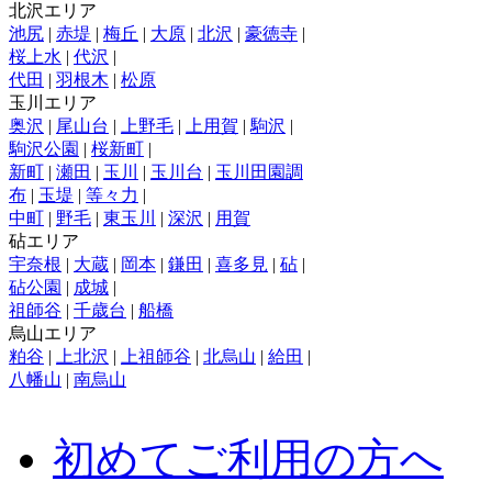
北沢エリア
池尻
|
赤堤
|
梅丘
|
大原
|
北沢
|
豪徳寺
|
桜上水
|
代沢
|
代田
|
羽根木
|
松原
玉川エリア
奥沢
|
尾山台
|
上野毛
|
上用賀
|
駒沢
|
駒沢公園
|
桜新町
|
新町
|
瀬田
|
玉川
|
玉川台
|
玉川田園調
布
|
玉堤
|
等々力
|
中町
|
野毛
|
東玉川
|
深沢
|
用賀
砧エリア
宇奈根
|
大蔵
|
岡本
|
鎌田
|
喜多見
|
砧
|
砧公園
|
成城
|
祖師谷
|
千歳台
|
船橋
烏山エリア
粕谷
|
上北沢
|
上祖師谷
|
北烏山
|
給田
|
八幡山
|
南烏山
初めてご利用の方へ