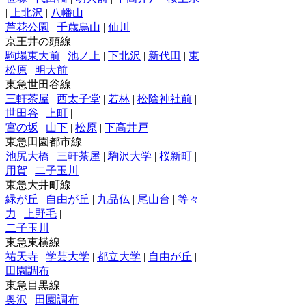
|
上北沢
|
八幡山
|
芦花公園
|
千歳烏山
|
仙川
京王井の頭線
駒場東大前
|
池ノ上
|
下北沢
|
新代田
|
東
松原
|
明大前
東急世田谷線
三軒茶屋
|
西太子堂
|
若林
|
松陰神社前
|
世田谷
|
上町
|
宮の坂
|
山下
|
松原
|
下高井戸
東急田園都市線
池尻大橋
|
三軒茶屋
|
駒沢大学
|
桜新町
|
用賀
|
二子玉川
東急大井町線
緑が丘
|
自由が丘
|
九品仏
|
尾山台
|
等々
力
|
上野毛
|
二子玉川
東急東横線
祐天寺
|
学芸大学
|
都立大学
|
自由が丘
|
田園調布
東急目黒線
奥沢
|
田園調布