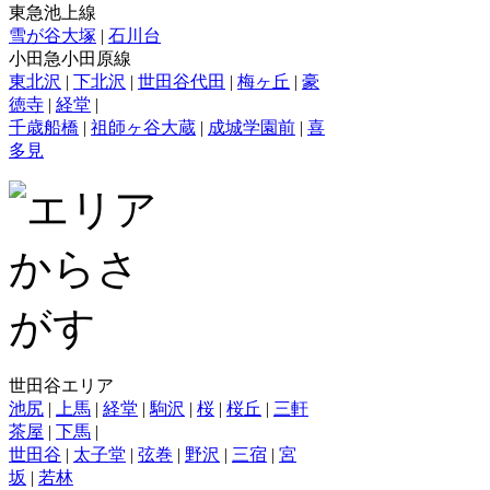
東急池上線
雪が谷大塚
|
石川台
小田急小田原線
東北沢
|
下北沢
|
世田谷代田
|
梅ヶ丘
|
豪
徳寺
|
経堂
|
千歳船橋
|
祖師ヶ谷大蔵
|
成城学園前
|
喜
多見
世田谷エリア
池尻
|
上馬
|
経堂
|
駒沢
|
桜
|
桜丘
|
三軒
茶屋
|
下馬
|
世田谷
|
太子堂
|
弦巻
|
野沢
|
三宿
|
宮
坂
|
若林