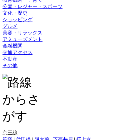
公園・レジャー・スポーツ
文化・歴史
ショッピング
グルメ
美容・リラックス
アミューズメント
金融機関
交通アクセス
不動産
その他
京王線
笹塚
|
代田橋
|
明大前
|
下高井戸
|
桜上水