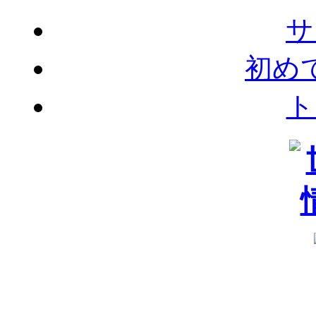
サ
初め
ト