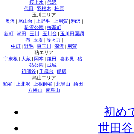
桜上水
|
代沢
|
代田
|
羽根木
|
松原
玉川エリア
奥沢
|
尾山台
|
上野毛
|
上用賀
|
駒沢
|
駒沢公園
|
桜新町
|
新町
|
瀬田
|
玉川
|
玉川台
|
玉川田園調
布
|
玉堤
|
等々力
|
中町
|
野毛
|
東玉川
|
深沢
|
用賀
砧エリア
宇奈根
|
大蔵
|
岡本
|
鎌田
|
喜多見
|
砧
|
砧公園
|
成城
|
祖師谷
|
千歳台
|
船橋
烏山エリア
粕谷
|
上北沢
|
上祖師谷
|
北烏山
|
給田
|
八幡山
|
南烏山
初め
世田谷