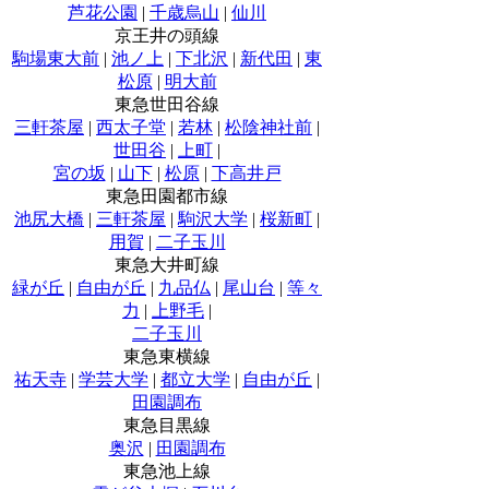
芦花公園
|
千歳烏山
|
仙川
京王井の頭線
駒場東大前
|
池ノ上
|
下北沢
|
新代田
|
東
松原
|
明大前
東急世田谷線
三軒茶屋
|
西太子堂
|
若林
|
松陰神社前
|
世田谷
|
上町
|
宮の坂
|
山下
|
松原
|
下高井戸
東急田園都市線
池尻大橋
|
三軒茶屋
|
駒沢大学
|
桜新町
|
用賀
|
二子玉川
東急大井町線
緑が丘
|
自由が丘
|
九品仏
|
尾山台
|
等々
力
|
上野毛
|
二子玉川
東急東横線
祐天寺
|
学芸大学
|
都立大学
|
自由が丘
|
田園調布
東急目黒線
奥沢
|
田園調布
東急池上線