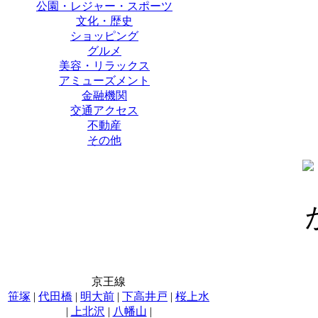
公園・レジャー・スポーツ
文化・歴史
ショッピング
グルメ
美容・リラックス
アミューズメント
金融機関
交通アクセス
不動産
その他
京王線
笹塚
|
代田橋
|
明大前
|
下高井戸
|
桜上水
|
上北沢
|
八幡山
|