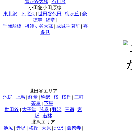
雪が谷大塚
|
石川台
小田急小田原線
東北沢
|
下北沢
|
世田谷代田
|
梅ヶ丘
|
豪
徳寺
|
経堂
|
千歳船橋
|
祖師ヶ谷大蔵
|
成城学園前
|
喜
多見
世田谷エリア
池尻
|
上馬
|
経堂
|
駒沢
|
桜
|
桜丘
|
三軒
茶屋
|
下馬
|
世田谷
|
太子堂
|
弦巻
|
野沢
|
三宿
|
宮
坂
|
若林
北沢エリア
池尻
|
赤堤
|
梅丘
|
大原
|
北沢
|
豪徳寺
|