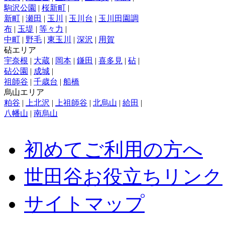
駒沢公園
|
桜新町
|
新町
|
瀬田
|
玉川
|
玉川台
|
玉川田園調
布
|
玉堤
|
等々力
|
中町
|
野毛
|
東玉川
|
深沢
|
用賀
砧エリア
宇奈根
|
大蔵
|
岡本
|
鎌田
|
喜多見
|
砧
|
砧公園
|
成城
|
祖師谷
|
千歳台
|
船橋
烏山エリア
粕谷
|
上北沢
|
上祖師谷
|
北烏山
|
給田
|
八幡山
|
南烏山
初めてご利用の方へ
世田谷お役立ちリンク
サイトマップ