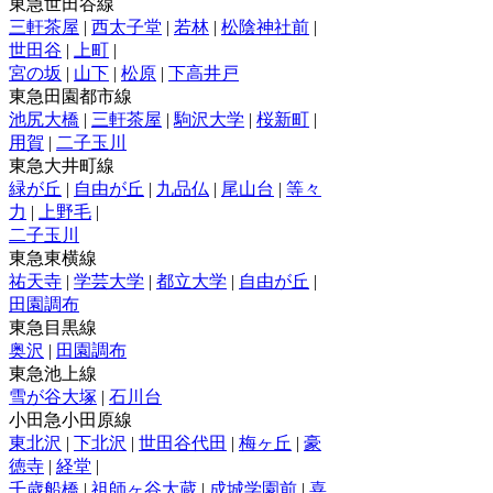
東急世田谷線
三軒茶屋
|
西太子堂
|
若林
|
松陰神社前
|
世田谷
|
上町
|
宮の坂
|
山下
|
松原
|
下高井戸
東急田園都市線
池尻大橋
|
三軒茶屋
|
駒沢大学
|
桜新町
|
用賀
|
二子玉川
東急大井町線
緑が丘
|
自由が丘
|
九品仏
|
尾山台
|
等々
力
|
上野毛
|
二子玉川
東急東横線
祐天寺
|
学芸大学
|
都立大学
|
自由が丘
|
田園調布
東急目黒線
奥沢
|
田園調布
東急池上線
雪が谷大塚
|
石川台
小田急小田原線
東北沢
|
下北沢
|
世田谷代田
|
梅ヶ丘
|
豪
徳寺
|
経堂
|
千歳船橋
|
祖師ヶ谷大蔵
|
成城学園前
|
喜