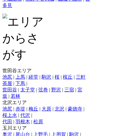
多見
世田谷エリア
池尻
|
上馬
|
経堂
|
駒沢
|
桜
|
桜丘
|
三軒
茶屋
|
下馬
|
世田谷
|
太子堂
|
弦巻
|
野沢
|
三宿
|
宮
坂
|
若林
北沢エリア
池尻
|
赤堤
|
梅丘
|
大原
|
北沢
|
豪徳寺
|
桜上水
|
代沢
|
代田
|
羽根木
|
松原
玉川エリア
奥沢
|
尾山台
|
上野毛
|
上用賀
|
駒沢
|