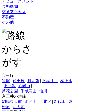
アミューズメント
金融機関
交通アクセス
不動産
その他
京王線
笹塚
|
代田橋
|
明大前
|
下高井戸
|
桜上水
|
上北沢
|
八幡山
|
芦花公園
|
千歳烏山
|
仙川
京王井の頭線
駒場東大前
|
池ノ上
|
下北沢
|
新代田
|
東
松原
|
明大前