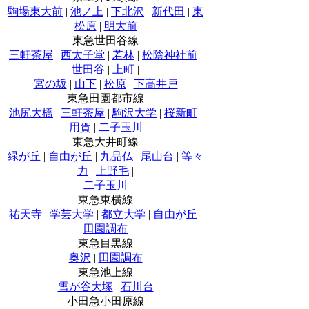
駒場東大前
|
池ノ上
|
下北沢
|
新代田
|
東
松原
|
明大前
東急世田谷線
三軒茶屋
|
西太子堂
|
若林
|
松陰神社前
|
世田谷
|
上町
|
宮の坂
|
山下
|
松原
|
下高井戸
東急田園都市線
池尻大橋
|
三軒茶屋
|
駒沢大学
|
桜新町
|
用賀
|
二子玉川
東急大井町線
緑が丘
|
自由が丘
|
九品仏
|
尾山台
|
等々
力
|
上野毛
|
二子玉川
東急東横線
祐天寺
|
学芸大学
|
都立大学
|
自由が丘
|
田園調布
東急目黒線
奥沢
|
田園調布
東急池上線
雪が谷大塚
|
石川台
小田急小田原線