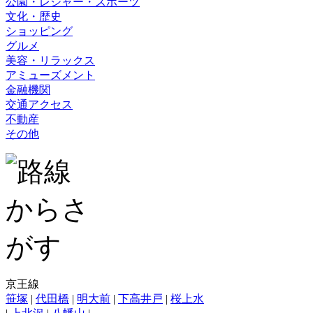
公園・レジャー・スポーツ
文化・歴史
ショッピング
グルメ
美容・リラックス
アミューズメント
金融機関
交通アクセス
不動産
その他
京王線
笹塚
|
代田橋
|
明大前
|
下高井戸
|
桜上水