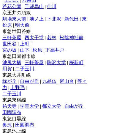
|
上北沢
|
八幡山
|
芦花公園
|
千歳烏山
|
仙川
京王井の頭線
駒場東大前
|
池ノ上
|
下北沢
|
新代田
|
東
松原
|
明大前
東急世田谷線
三軒茶屋
|
西太子堂
|
若林
|
松陰神社前
|
世田谷
|
上町
|
宮の坂
|
山下
|
松原
|
下高井戸
東急田園都市線
池尻大橋
|
三軒茶屋
|
駒沢大学
|
桜新町
|
用賀
|
二子玉川
東急大井町線
緑が丘
|
自由が丘
|
九品仏
|
尾山台
|
等々
力
|
上野毛
|
二子玉川
東急東横線
祐天寺
|
学芸大学
|
都立大学
|
自由が丘
|
田園調布
東急目黒線
奥沢
|
田園調布
東急池上線