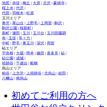
池尻
|
赤堤
|
梅丘
|
大原
|
北沢
|
豪徳寺
|
桜上水
|
代沢
|
代田
|
羽根木
|
松原
玉川エリア
奥沢
|
尾山台
|
上野毛
|
上用賀
|
駒沢
|
駒沢公園
|
桜新町
|
新町
|
瀬田
|
玉川
|
玉川台
|
玉川田園調
布
|
玉堤
|
等々力
|
中町
|
野毛
|
東玉川
|
深沢
|
用賀
砧エリア
宇奈根
|
大蔵
|
岡本
|
鎌田
|
喜多見
|
砧
|
砧公園
|
成城
|
祖師谷
|
千歳台
|
船橋
烏山エリア
粕谷
|
上北沢
|
上祖師谷
|
北烏山
|
給田
|
八幡山
|
南烏山
初めてご利用の方へ