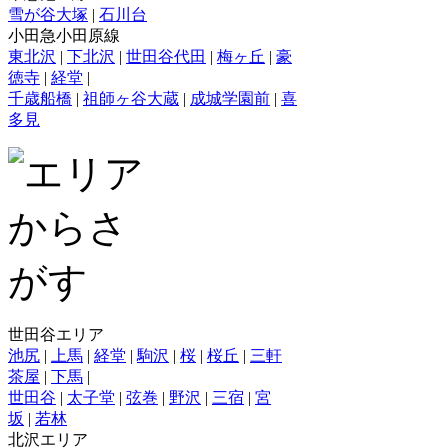
雪が谷大塚
|
石川台
小田急小田原線
東北沢
|
下北沢
|
世田谷代田
|
梅ヶ丘
|
豪
徳寺
|
経堂
|
千歳船橋
|
祖師ヶ谷大蔵
|
成城学園前
|
喜
多見
世田谷エリア
池尻
|
上馬
|
経堂
|
駒沢
|
桜
|
桜丘
|
三軒
茶屋
|
下馬
|
世田谷
|
太子堂
|
弦巻
|
野沢
|
三宿
|
宮
坂
|
若林
北沢エリア