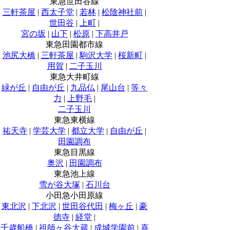
東急世田谷線
三軒茶屋
|
西太子堂
|
若林
|
松陰神社前
|
世田谷
|
上町
|
宮の坂
|
山下
|
松原
|
下高井戸
東急田園都市線
池尻大橋
|
三軒茶屋
|
駒沢大学
|
桜新町
|
用賀
|
二子玉川
東急大井町線
緑が丘
|
自由が丘
|
九品仏
|
尾山台
|
等々
力
|
上野毛
|
二子玉川
東急東横線
祐天寺
|
学芸大学
|
都立大学
|
自由が丘
|
田園調布
東急目黒線
奥沢
|
田園調布
東急池上線
雪が谷大塚
|
石川台
小田急小田原線
東北沢
|
下北沢
|
世田谷代田
|
梅ヶ丘
|
豪
徳寺
|
経堂
|
千歳船橋
|
祖師ヶ谷大蔵
|
成城学園前
|
喜