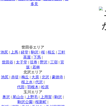
多見
世田谷エリア
池尻
|
上馬
|
経堂
|
駒沢
|
桜
|
桜丘
|
三軒
茶屋
|
下馬
|
世田谷
|
太子堂
|
弦巻
|
野沢
|
三宿
|
宮
坂
|
若林
北沢エリア
池尻
|
赤堤
|
梅丘
|
大原
|
北沢
|
豪徳寺
|
桜上水
|
代沢
|
代田
|
羽根木
|
松原
玉川エリア
奥沢
|
尾山台
|
上野毛
|
上用賀
|
駒沢
|
駒沢公園
|
桜新町
|