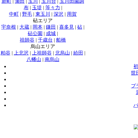
新町
|
瀬田
|
玉川
|
玉川台
|
玉川田園調
布
|
玉堤
|
等々力
|
中町
|
野毛
|
東玉川
|
深沢
|
用賀
砧エリア
宇奈根
|
大蔵
|
岡本
|
鎌田
|
喜多見
|
砧
|
砧公園
|
成城
|
祖師谷
|
千歳台
|
船橋
烏山エリア
粕谷
|
上北沢
|
上祖師谷
|
北烏山
|
給田
|
八幡山
|
南烏山
世
プ