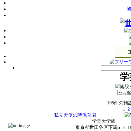
学
105件の
1
2
私立天使の詩保育園
学芸大学駅
東京都世田谷区下馬6-51-1