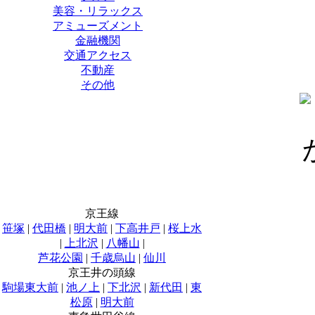
美容・リラックス
アミューズメント
金融機関
交通アクセス
不動産
その他
京王線
笹塚
|
代田橋
|
明大前
|
下高井戸
|
桜上水
|
上北沢
|
八幡山
|
芦花公園
|
千歳烏山
|
仙川
京王井の頭線
駒場東大前
|
池ノ上
|
下北沢
|
新代田
|
東
松原
|
明大前