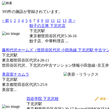
395件の施設が登録されています。
< 前
1
2
3
4
5
6
7
8
9
10
11
12
13
次 >
餃子の王将 下北沢店
下北沢駅
東京都世田谷区代沢5-36-16
餃子店、中華料理店 ...
藤和代沢ホームズ（世田谷区代沢 小田急線 下北沢駅 中古マ
下北沢駅
東京都世田谷区代沢4-28-11
世田谷区代沢、下北沢の中古マンション情報小田急線･京王井の頭
美容室ナカムラ
下北沢駅
東京都世田谷区代沢5-25-9
美容室...
四谷学院 下北沢校
下北沢駅
東京都世田谷区北沢2-20-17 RecipeSHIMOKITA8