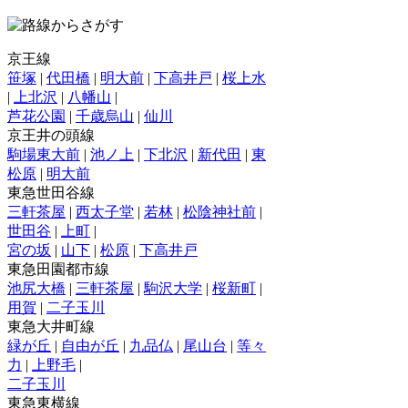
京王線
笹塚
|
代田橋
|
明大前
|
下高井戸
|
桜上水
|
上北沢
|
八幡山
|
芦花公園
|
千歳烏山
|
仙川
京王井の頭線
駒場東大前
|
池ノ上
|
下北沢
|
新代田
|
東
松原
|
明大前
東急世田谷線
三軒茶屋
|
西太子堂
|
若林
|
松陰神社前
|
世田谷
|
上町
|
宮の坂
|
山下
|
松原
|
下高井戸
東急田園都市線
池尻大橋
|
三軒茶屋
|
駒沢大学
|
桜新町
|
用賀
|
二子玉川
東急大井町線
緑が丘
|
自由が丘
|
九品仏
|
尾山台
|
等々
力
|
上野毛
|
二子玉川
東急東横線