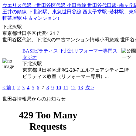
ウエリス代沢（世田谷区代沢 小田急線 世田谷代田駅･梅ヶ丘
王井の頭線 下北沢駅、東急世田谷線 西太子堂駅･若林駅、東
軒茶屋駅 中古マンション）
下北沢駅
東京都世田谷区代沢4-24-7
世田谷区代沢、下北沢の中古マンション情報小田急線 世田谷代田
BASIピラティス 下北沢リフォーマー専門ス
タジオ
下北沢駅
東京都世田谷区北沢2-28-7 エルフェアシティ二階
ピラティス教室（リフォーマー専用）...
< 前
1
2
3
4
5
6
7
8
9
10
11
12
13
次 >
世田谷情報局からのお知らせ