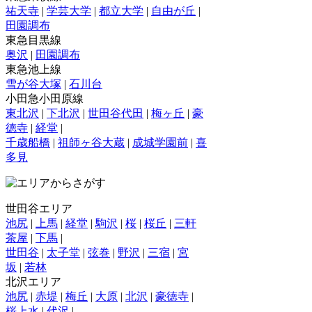
祐天寺
|
学芸大学
|
都立大学
|
自由が丘
|
田園調布
東急目黒線
奥沢
|
田園調布
東急池上線
雪が谷大塚
|
石川台
小田急小田原線
東北沢
|
下北沢
|
世田谷代田
|
梅ヶ丘
|
豪
徳寺
|
経堂
|
千歳船橋
|
祖師ヶ谷大蔵
|
成城学園前
|
喜
多見
世田谷エリア
池尻
|
上馬
|
経堂
|
駒沢
|
桜
|
桜丘
|
三軒
茶屋
|
下馬
|
世田谷
|
太子堂
|
弦巻
|
野沢
|
三宿
|
宮
坂
|
若林
北沢エリア
池尻
|
赤堤
|
梅丘
|
大原
|
北沢
|
豪徳寺
|
桜上水
|
代沢
|