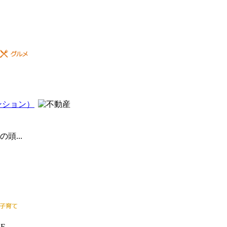
ンション）
...
F