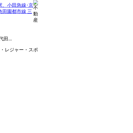
駅、小田急線･京
急田園都市線 三
...