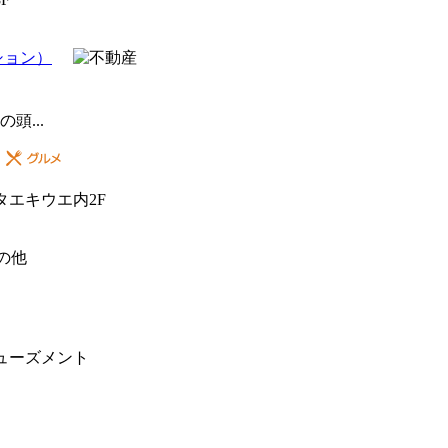
ション）
...
タエキウエ内2F